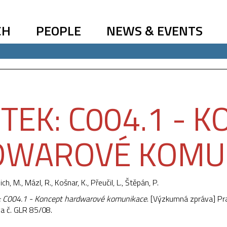
CH
PEOPLE
NEWS & EVENTS
TEK: C004.1 - 
DWAROVÉ KOMU
ich, M., Mázl, R., Košnar, K., Přeučil, L., Štěpán, P.
: C004.1 - Koncept hardwarové komunikace
. [Výzkumná zpráva] Pr
va č. GLR 85/08.