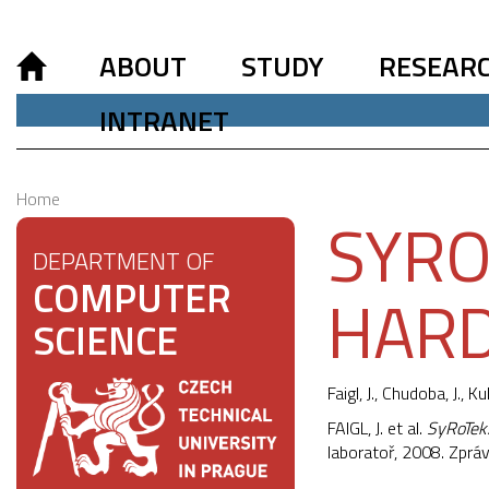
ABOUT
STUDY
RESEAR
INTRANET
Home
SYRO
DEPARTMENT OF
COMPUTER
HAR
SCIENCE
Faigl, J.
, Chudoba, J., Kul
FAIGL, J. et al.
SyRoTek
laboratoř, 2008. Zprá