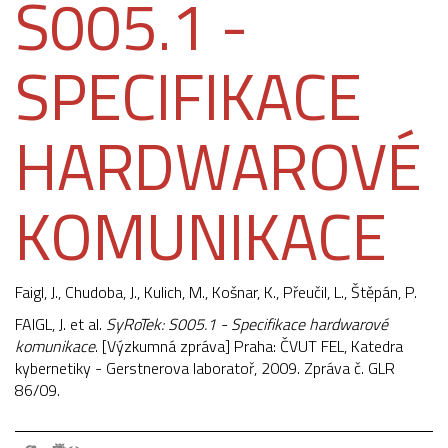
S005.1 -
SPECIFIKACE
HARDWAROVÉ
KOMUNIKACE
Faigl, J.
, Chudoba, J., Kulich, M., Košnar, K., Přeučil, L., Štěpán, P.
FAIGL, J. et al.
SyRoTek: S005.1 - Specifikace hardwarové
komunikace
. [Výzkumná zpráva] Praha: ČVUT FEL, Katedra
kybernetiky - Gerstnerova laboratoř, 2009. Zpráva č. GLR
86/09.