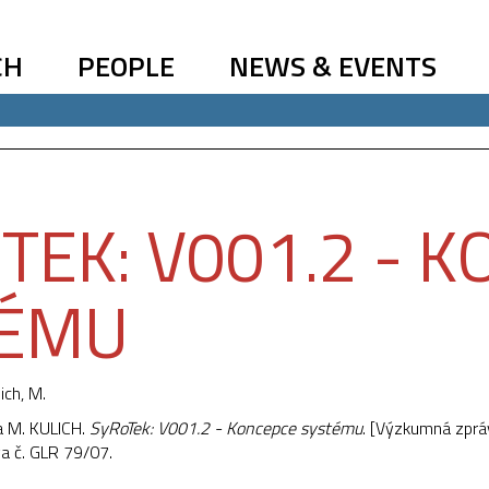
CH
PEOPLE
NEWS & EVENTS
TEK: V001.2 - 
TÉMU
lich, M.
 a M. KULICH.
SyRoTek: V001.2 - Koncepce systému
. [Výzkumná zprá
va č. GLR 79/07.