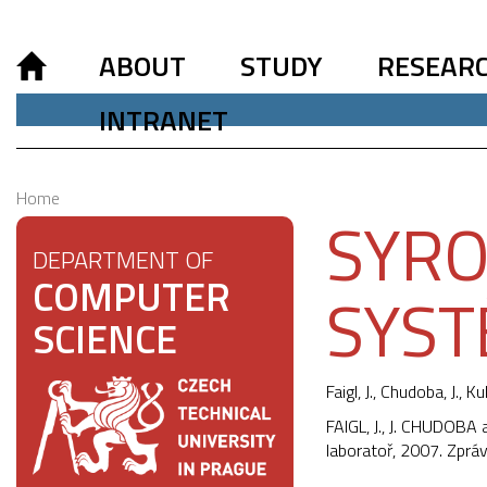
ABOUT
STUDY
RESEAR
INTRANET
Home
SYRO
DEPARTMENT OF
COMPUTER
SYS
SCIENCE
Faigl, J.
, Chudoba, J., Ku
FAIGL, J., J. CHUDOBA
laboratoř, 2007. Zprá