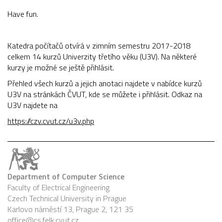
Have fun.
Katedra počítačů otvírá v zimním semestru 2017-2018
celkem 14 kurzů Univerzity třetího věku (U3V). Na některé
kurzy je možné se ještě přihlásit.
Přehled všech kurzů a jejich anotaci najdete v nabídce kurzů
U3V na stránkách ČVUT, kde se můžete i přihlásit. Odkaz na
U3V najdete na
https://czv.cvut.cz/u3v.php
Department of Computer Science
Faculty of Electrical Engineering
Czech Technical University in Prague
Karlovo náměstí 13, Prague 2, 121 35
office@cs.felk.cvut.cz