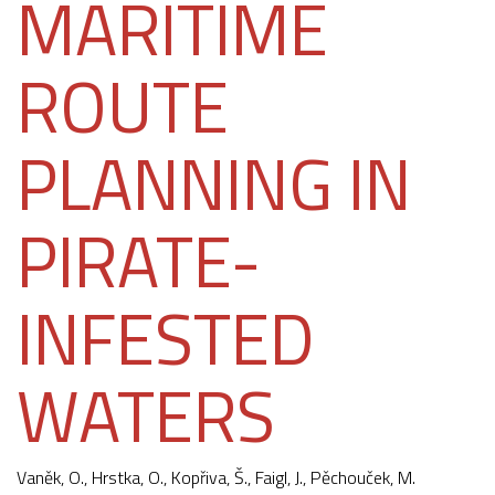
MARITIME
ROUTE
PLANNING IN
PIRATE-
INFESTED
WATERS
Vaněk, O., Hrstka, O., Kopřiva, Š.,
Faigl, J.
,
Pěchouček, M.