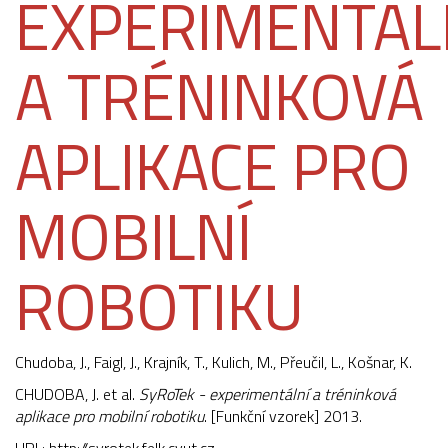
EXPERIMENTÁL
A TRÉNINKOVÁ
APLIKACE PRO
MOBILNÍ
ROBOTIKU
Chudoba, J.,
Faigl, J.
,
Krajník, T.
, Kulich, M., Přeučil, L., Košnar, K.
CHUDOBA, J. et al.
SyRoTek - experimentální a tréninková
aplikace pro mobilní robotiku
. [Funkční vzorek] 2013.