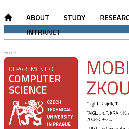
ABOUT
STUDY
RESEAR
INTRANET
Home
MOBI
DEPARTMENT OF
COMPUTER
ZKOU
SCIENCE
Faigl, J.
,
Krajník, T.
FAIGL, J. a T. KRAJNÍK.
2008-09-20.
URL:
http://www.plan