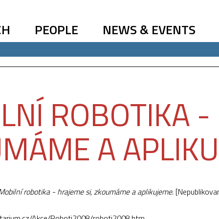
CH
PEOPLE
NEWS & EVENTS
LNÍ ROBOTIKA - 
MÁME A APLIKU
Mobilní robotika - hrajeme si, zkoumáme a aplikujeme
. [Nepublikova
etarium.cz/Akce/Roboti2008/roboti2008.htm