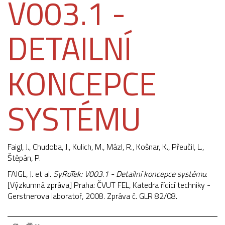
V003.1 -
DETAILNÍ
KONCEPCE
SYSTÉMU
Faigl, J.
, Chudoba, J., Kulich, M., Mázl, R., Košnar, K., Přeučil, L.,
Štěpán, P.
FAIGL, J. et al.
SyRoTek: V003.1 - Detailní koncepce systému
.
[Výzkumná zpráva] Praha: ČVUT FEL, Katedra řídicí techniky -
Gerstnerova laboratoř, 2008. Zpráva č. GLR 82/08.